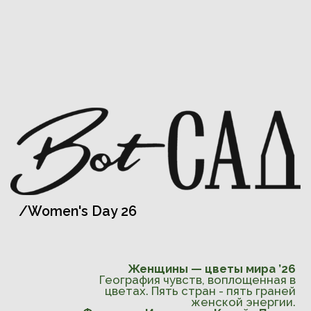
/Women's Day 26
Женщины — цветы мира ’26
География чувств, воплощенная в
цветах. Пять стран - пять граней
женской энергии.
Франция • Исландия • Китай • Перу •
Нидерланды.
В каждом букете -
история, рассказанная без слов.
Женственность
-
это движение от
абсолютной