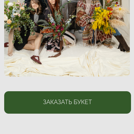
В ней читается эстетика
французского
art
de vivre
с его умением ценить момент, и
суровая, кристальная свобода
исландских
ветров. В ней скрыто безмолвное величие
китайских
традиций и дикая, первозданная
энергия высокогорий
Перу
. А в строгом
ритме
Нидерландов
мы нашли баланс
между безупречным порядком и жаждой
цветения.
Мы звучим на разных частотах и
распускаемся в совершенно разных
условиях. Каждая из нас -
абсолютная
уникальность.
Но всех нас объединяет
универсальная способность быть
источником - излучать тот самый свет,
который делает этот мир живым.
Пять историй. Пять горизонтов. О ней. О
нас. Без лишних слов.