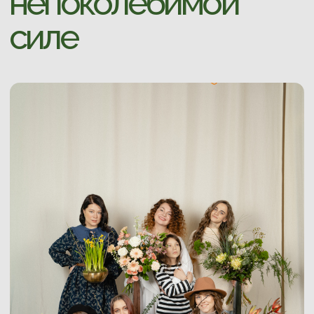
ЗАКАЗАТЬ БУКЕТ
В этом году мы
расширяем границы
нашего поиска
, превращая коллекцию к 8
марта
"Женщины - цветы мира"
в живой
атлас состояний, где каждый букет - это не
просто сочетание форм, а партитура
женского характера, заимствованная у
самой Земли.
Мы собрали эту коллекцию
на стыке пяти
культур
, пяти разных ДНК.