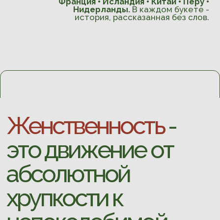
хрупкости к
непоколебимой
силе