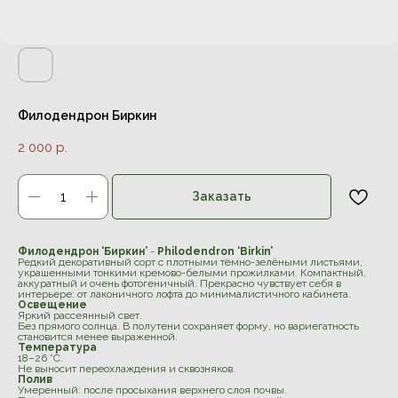
Филодендрон Биркин
2 000
р.
Заказать
Филодендрон ‘Биркин’
-
Philodendron ‘Birkin’
Редкий декоративный сорт с плотными тёмно-зелёными листьями,
украшенными тонкими кремово-белыми прожилками. Компактный,
аккуратный и очень фотогеничный. Прекрасно чувствует себя в
интерьере: от лаконичного лофта до минималистичного кабинета.
Освещение
Яркий рассеянный свет.
Без прямого солнца. В полутени сохраняет форму, но вариегатность
становится менее выраженной.
Температура
18–26 °C.
Не выносит переохлаждения и сквозняков.
Полив
Умеренный: после просыхания верхнего слоя почвы.