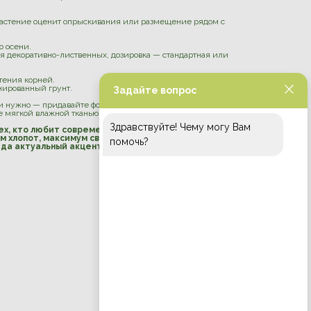
растение оценит опрыскивания или размещение рядом с
о осени.
 декоративно-лиственных, дозировка — стандартная или
етения корней.
нированный грунт.
Задайте вопрос
ли нужно — придавайте форму или сдерживайте размер.
е мягкой влажной тканью.
Здравствуйте! Чему могу Вам
ех, кто любит современный стиль и “свободное
м хлопот, максимум свежести и зелёной динамики.
помочь?
да актуальный акцент для жизни и работы.