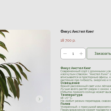
Фикус Амстел Кинг
18 700
р.
Заказать
Фикус Амстел Кинг
Современный сорт с длинными узк
изогнутым стволом. “Амстел Кинг” 
вписывается в просторные офисы, 
растение про гибкость, энергию и
Освещение
Яркий рассеянный свет или лёгкая
Лучше всего растёт рядом с окном,
Избыток прямого солнца может вызы
Температура
18–27 °C.
Не любит резких перепадов, сквозн
Полив
Умеренный, с просушкой верхнего 
Переувлажнение может привести к