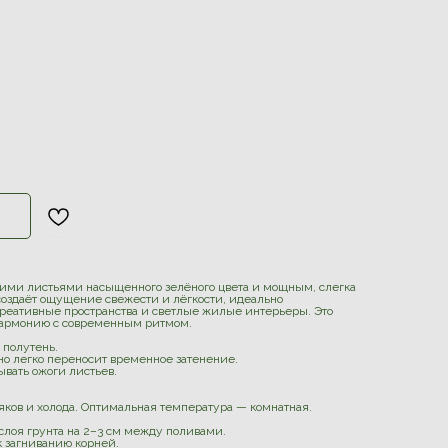
ими листьями насыщенного зелёного цвета и мощным, слегка
создаёт ощущение свежести и лёгкости, идеально
креативные пространства и светлые жилые интерьеры. Это
 гармонию с современным ритмом.
 полутень.
 но легко переносит временное затенение.
вать ожоги листьев.
яков и холода. Оптимальная температура — комнатная.
слоя грунта на 2–3 см между поливами.
 загниванию корней.