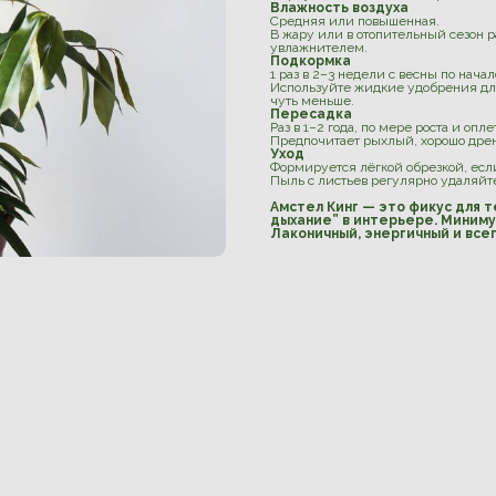
Влажность воздуха
Средняя или повышенная.
В жару или в отопительный сезон 
увлажнителем.
Подкормка
1 раз в 2–3 недели с весны по начал
Используйте жидкие удобрения для
чуть меньше.
Пересадка
Раз в 1–2 года, по мере роста и опл
Предпочитает рыхлый, хорошо дре
Уход
Формируется лёгкой обрезкой, ес
Пыль с листьев регулярно удаляйт
Амстел Кинг — это фикус для т
дыхание” в интерьере. Миниму
Лаконичный, энергичный и всег