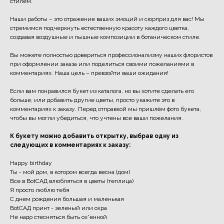
стилем.
Наши работы – это отражение ваших эмоций и сюрприз для вас! Мы
стремимся подчеркнуть естественную красоту каждого цветка,
создавая воздушные и пышные композиции в ботаническом стиле.
Вы можете полностью довериться профессионализму наших флористов
при оформлении заказа или поделиться своими пожеланиями в
комментариях. Наша цель – превзойти ваши ожидания!
Если вам понравился букет из каталога, но вы хотите сделать его
больше, или добавить другие цветы, просто укажите это в
комментариях к заказу. Перед отправкой мы пришлём фото букета,
чтобы вы могли убедиться, что учтены все ваши пожелания.
К букету можно добавить открытку, выбрав одну из
следующих в комментариях к заказу:
Happy birthday
Ты - мой дом, в котором всегда весна (дом)
Все в BotСАД влюбляться в цветы (теплица)
Я просто люблю тебя
С днем рождения большая и маленькая
BotCАД принт - зеленый или охра
Не надо стесняться быть ох*енной