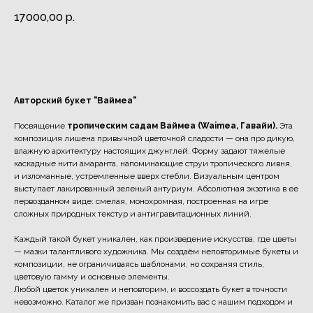
17000,00
р.
ЗАКАЗАТЬ
Авторский букет "Ваймеа"
Посвящение
тропическим садам Ваймеа (Waimea, Гавайи).
Эта
композиция лишена привычной цветочной сладости — она про дикую,
влажную архитектуру настоящих джунглей. Форму задают тяжелые
каскадные нити амаранта, напоминающие струи тропического ливня,
и изломанные, устремленные вверх стебли. Визуальным центром
выступает лакированный зеленый антуриум. Абсолютная экзотика в ее
первозданном виде: смелая, монохромная, построенная на игре
сложных природных текстур и антигравитационных линий.
Каждый такой букет уникален, как произведение искусства, где цветы
— мазки талантливого художника. Мы создаём неповторимые букеты и
композиции, не ограничиваясь шаблонами, но сохраняя стиль,
цветовую гамму и основные элементы.
Любой цветок уникален и неповторим, и воссоздать букет в точности
невозможно. Каталог же призван познакомить вас с нашим подходом и