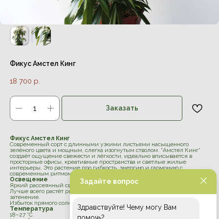
Фикус Амстел Кинг
18 700
р.
Заказать
Фикус Амстел Кинг
Современный сорт с длинными узкими листьями насыщенного
зелёного цвета и мощным, слегка изогнутым стволом. “Амстел Кинг”
создаёт ощущение свежести и лёгкости, идеально вписывается в
просторные офисы, креативные пространства и светлые жилые
интерьеры. Это растение про гибкость, энергию и гармонию с
современным ритмом.
Освещение
Задайте вопрос
Яркий рассеянный свет или лёгкая полутень.
Лучше всего растёт рядом с окном, но легко переносит временное
затенение.
Избыток прямого солнца может вызывать ожоги листьев.
Здравствуйте! Чему могу Вам
Температура
18–27 °C.
помочь?