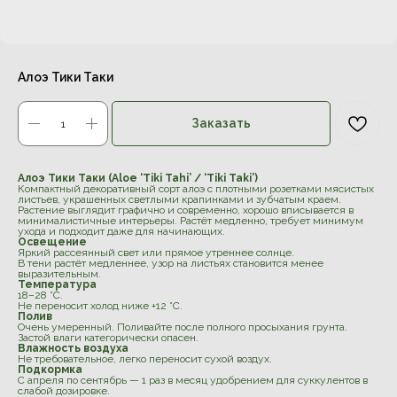
Алоэ Тики Таки
Заказать
Алоэ Тики Таки (Aloe ‘Tiki Tahi’ / ‘Tiki Taki’)
Компактный декоративный сорт алоэ с плотными розетками мясистых
листьев, украшенных светлыми крапинками и зубчатым краем.
Растение выглядит графично и современно, хорошо вписывается в
минималистичные интерьеры. Растёт медленно, требует минимум
ухода и подходит даже для начинающих.
Освещение
Яркий рассеянный свет или прямое утреннее солнце.
В тени растёт медленнее, узор на листьях становится менее
выразительным.
Температура
18–28 °C.
Не переносит холод ниже +12 °C.
Полив
Очень умеренный. Поливайте после полного просыхания грунта.
Застой влаги категорически опасен.
Влажность воздуха
Не требовательное, легко переносит сухой воздух.
Подкормка
С апреля по сентябрь — 1 раз в месяц удобрением для суккулентов в
слабой дозировке.