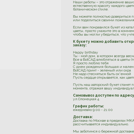
Наши работы – это отражение ваши
естественную красоту каждого цве
ботаническом стиле.
Вы можете полностью довериться 
или поделиться своими пожелания
Если вам понравился букет из катал
цветы, просто укажите это в комме
чтобы вы могли убедиться, что учт
К букету можно добавить откр
заказу:
Happy birthday
Ты - мой дом, в котором всегда весн
Все в BotСАД влюбляться в цветы (
Я просто люблю тебя
С днем рождения большая и мален
BotCАД принт - зеленый или охра
Не надо стесняться быть ох*енной
Пусть сердце открывается, как цвет
Пусть наш авторский букет станет
момента, отражая вашу индивидуал
Самовывоз доступен по адресу
ул.Олонецкая 4.
График работы:
ежедневно 9:00 - 21:00
Доставка:
Доставка по Москве в пределах МКА
рассчитывается индивидуально.
Мы заботимся о бережной доставке: