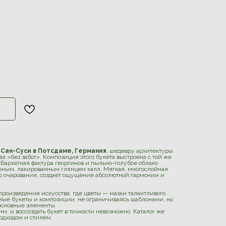
 Сан-Суси в Потсдаме, Германия
, шедевру архитектуры
ак «без забот». Композиция этого букета выстроена с той же
Бархатная фактура георгинов и пыльно-голубое облако
ерным, лакированным глянцем калл. Мягкая, многослойная
го очарования, создает ощущение абсолютной гармонии и
произведение искусства, где цветы — мазки талантливого
ые букеты и композиции, не ограничиваясь шаблонами, но
 основные элементы.
м, и воссоздать букет в точности невозможно. Каталог же
одходом и стилем.