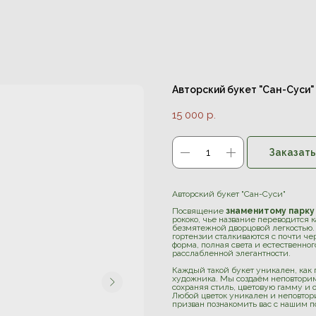
Авторский букет "Сан-Суси"
15 000
р.
Заказать
Авторский букет "Сан-Суси"
Посвящение
знаменитому парку
рококо, чье название переводится к
безмятежной дворцовой легкостью. 
гортензии сталкиваются с почти ч
форма, полная света и естественно
расслабленной элегантности.
Каждый такой букет уникален, как 
художника. Мы создаём неповторим
сохраняя стиль, цветовую гамму и
Любой цветок уникален и неповтори
призван познакомить вас с нашим п