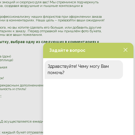
х эмоций и сюрприз для вас! Мы стремимся подчеркнуть
тка, создавая воздушные и пышные композиции в
профессионализму наших флористов при оформлении заказа
ми в комментариях. Наша цель – превзойти ваши ожидания!
ога, но вы хотите сделать его больше, или добавить другие
нтариях к заказу. Перед отправкой мы пришлём фото букета,
ены все ваши пожелания.
ытку, выбрав одну из следующих в комментариях к
Задайте вопрос
а (дом)
теплица)
Здравствуйте! Чему могу Вам
ькая
помочь?
ок!
 прекрасным дополнением вашего праздника или особенного
ьность и стиль!
:
Д осуществляется ежедневно с 9:30 до 21:00. Стоимость
 каждый букет отправляется в транспортировочной коробке с