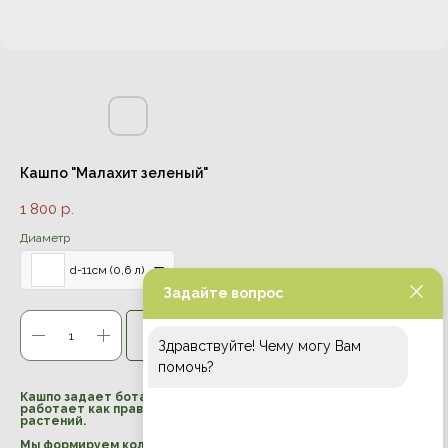
Кашпо "Малахит зеленый"
1 800
р.
Диаметр
d-11см (0,6 л)
Задайте вопрос
Заказать
Здравствуйте! Чему могу Вам
помочь?
Кашпо задает ботанической композиции финальный штрих и
работает как правильный архитектурный фон для комнатных
растений.
Мы формируем коллекцию с особым вниманием к деталям: