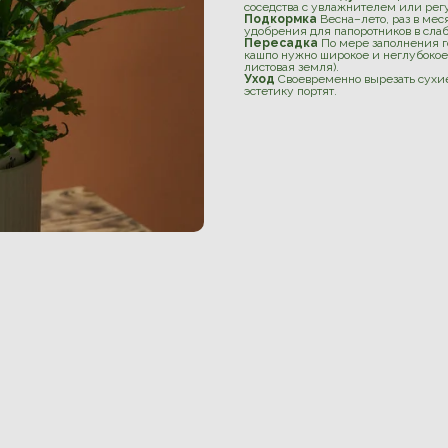
соседства с увлажнителем или регу
Подкормка
Весна–лето, раз в мес
удобрения для папоротников в сла
Пересадка
По мере заполнения го
кашпо нужно широкое и неглубокое.
листовая земля).
Уход
Своевременно вырезать сухие 
эстетику портят.