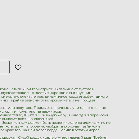
ов с нетипичной геометрией. В отличие от густого и
ыпускает тонкие, жилистые черешки с вытянутыми,
визуально очень легкое, динамичное, создает эффект дикого
отники, крайне зависим от микроклимата и не прощает
вет или полутень. Прямые солнечные лучи для его тонких
 сгорят и пожелтеют за пару часов.
нное тепло, 18–22 °C. Сильную жару (выше 25 °C) переносит
е выносит ледяных сквозняков.
. Земляной ком должен быть постоянно слегка влажным, но не
ет хоть раз — папоротник необратимо отсушит вайи (они
 по краю горшка или через поддон, сливая остатки через
 высокая. Сухой воздух квартир — его главный враг. Требует