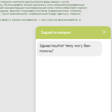
лярного мелкого распыления воды вокруг куста.
яц. Использовать только органику или специализированные
бой концентрации (минеральные соли легко обжигают корни).
ршка, весной. Корневая система поверхностная, поэтому
 Грунт влагоемкий, слабокислый (торф, сфагнум, перлит,
вайи у самого основания — они уже не восстановятся, а
Задайте вопрос
Здравствуйте! Чему могу Вам
помочь?