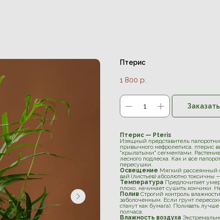
Птерис
1 800
р.
Заказать
Птерис — Pteris
Изящный представитель папоротник
привычного нефролеписа, птерис в
"крылатыми" сегментами. Растение 
лесного подлеска. Как и все папор
пересушки.
Освещение
Мягкий рассеянный с
вай (листьев) абсолютно токсичны —
Температура
Предпочитает умере
плохо, начинает сушить кончики. Н
Полив
Строгий контроль влажности
заболоченным. Если грунт пересохн
станут как бумага). Поливать лучше
полчаса.
Влажность воздуха
Экстремально