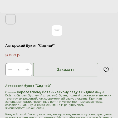
Авторский букет "Сидней"
9 000
р.
Заказать
Авторский букет "Сидней"
Оммаж
Королевскому ботаническому саду в Сиднее
(Royal
Botanic Garden Sydney, Австралия). Букет, полный свежести и дерзких
текстурных решений, как современный оазис у океана. Крупная
зелень магнолии, графичные ветки и устремленные вверх травы
создают динамику, а яркая скиммия и ранункулюсы —
жизнерадостные акценты.
Каждый такой букет уникален, как произведение искусства, где цветы
— мазки талантливого художника. Мы создаём неповторимые букеты и