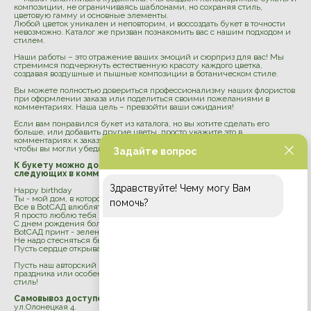
композиции, не ограничиваясь шаблонами, но сохраняя стиль,
цветовую гамму и основные элементы.
Любой цветок уникален и неповторим, и воссоздать букет в точности
невозможно. Каталог же призван познакомить вас с нашим подходом и
стилем.
Наши работы – это отражение ваших эмоций и сюрприз для вас! Мы
стремимся подчеркнуть естественную красоту каждого цветка,
создавая воздушные и пышные композиции в ботаническом стиле.
Вы можете полностью довериться профессионализму наших флористов
при оформлении заказа или поделиться своими пожеланиями в
комментариях. Наша цель – превзойти ваши ожидания!
Если вам понравился букет из каталога, но вы хотите сделать его
больше, или добавить другие цветы, просто укажите это в
комментариях к заказу. Перед отправкой мы пришлём фото букета,
чтобы вы могли убедиться, что учтены все ваши пожелания.
Задайте вопрос
К букету можно добавить открытку, выбрав одну из
следующих в комментариях к заказу:
Здравствуйте! Чему могу Вам
Happy birthday
Ты - мой дом, в котором всегда весна (дом)
помочь?
Все в BotСАД влюбляться в цветы (теплица)
Я просто люблю тебя
С днем рождения большая и маленькая
BotCАД принт - зеленый или охра
Не надо стесняться быть ох*енной
Пусть сердце открывается, как цветок!
Пусть наш авторский букет станет прекрасным дополнением вашего
праздника или особенного момента, отражая вашу индивидуальность и
стиль!
Самовывоз доступен по адресу:
ул.Олонецкая 4.