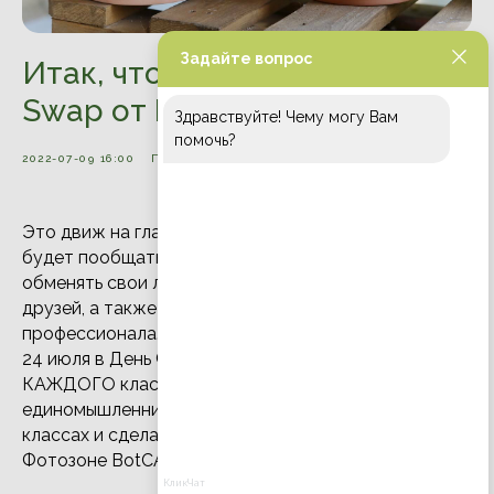
Задайте вопрос
Итак, что же такое Green
Swap от BotСАД studio?!
Здравствуйте! Чему могу Вам
помочь?
2022-07-09 16:00
ПРОШЕДШИЕ СОБЫТИЯ
ВСЕ СОБЫТИЯ
Это движ на главной аллее Green Park, где можно
будет пообщаться с соседями-цветоводами,
обменять свои любимые растения на новых зеленых
друзей, а также получить совет по уходу от
профессионала.
24 июля в День Флориста мы приглашаем
КАЖДОГО классно провести время в кругу
единомышленников, принять участие в мастер-
классах и сделать запоминающиеся кадры в
Фотозоне BotСАД!
КликЧат