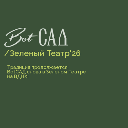
/Зеленый Театр'26
Традиция продолжается:
BotСАД снова в Зеленом Театре
на ВДНХ!
BotСАД
х
Зеленый
театр =
любовь,
которая звучит
под
открытым