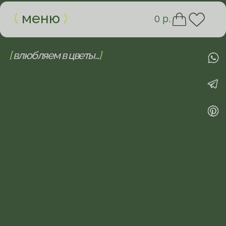
(
меню
)
0 р.
[
влюбляем в цветы...
]