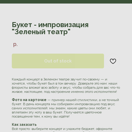
E-mail: hello@botsad.studio
Публичная оферта
Политика конфидециальности
Букет - импровизация
"Зеленый театр"
р.
Out of stock
Каждый концерт в Зеленом театре звучит по-своему — и
хочется, чтобы букет был в тон вечеру. Доверьте это нам: наши
флористы вложат всю заботу и вкус, чтобы собрать для вас что-то
живое, настоящее, под настроение именно этого исполнителя!
© BotСАД, студия флористики и озеленения, 2020-2025. Все
права защищены
Фото на карточке
— пример нашей стилистики, а не точный
букет. В день концерта мы собираем импровизацию под вкус
ИП Витюк Екатерина Владимировна ИНН 504210878025
ОГРН 319508100206697 127273 г. Москва, Олонецкая, 4
самих исполнителей: мы знаем, какие цветы они любят, и
вплетаем эту ноту в ваш букет. Получается цветочное
BOTСАД® – зарегистрированный товарный знак
посвящение тем, к кому вы идёте!
Как заказать
Всё просто: выберите концерт и укажите бюджет, оформите