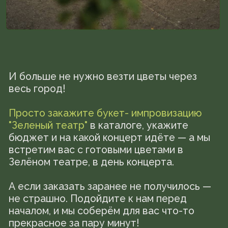
/лучшее место, чтобы
насладиться летом, музыкой и
красотой!
АФИША
ЗЕЛЕНОГО
ТЕАТРА
/ИЮНЬ'26