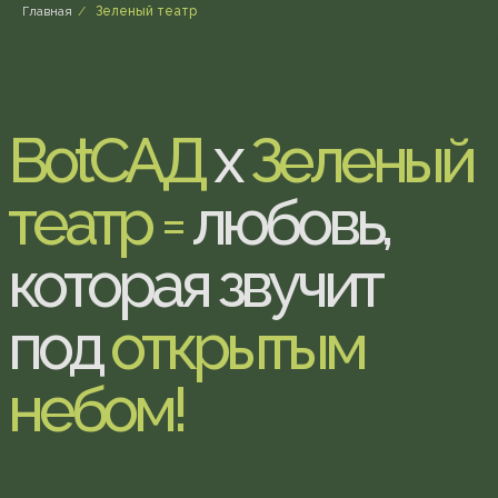
небом!
Главная
/
Зеленый театр
В прошлом году мы впервые оказались на
самой красивой площадке под открытым
небом — и влюбились. В музыку, в этот
вечерний свет, в вас. Этим летом мы снова
здесь, в Зеленом Театре!
На лучших концертах сезона наша команда
будет собирать для вас спешл-
композиции и букеты-импровизации. И у
нас есть маленький секрет:
мы правда
знаем, какие цветы любят сами музыканты.
Поэтому каждый букет — немножко про
того, к кому вы идёте!