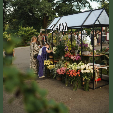
бюджет и на какой концерт идёте — а мы
встретим вас с готовыми цветами в
Зелёном театре, в день концерта.
А если заказать заранее не получилось —
не страшно. Подойдите к нам перед
началом, и мы соберём для вас что-то
прекрасное за пару минут!
Заказать букет