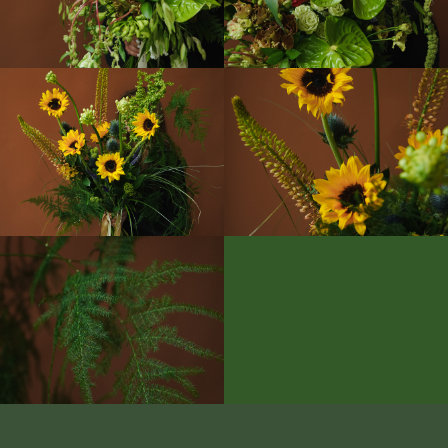
События и встречи
Цветочная подписка
Event - оформления
Доставка и оплата
Декор и подарки
Авторские букеты
Композиции
Моно-букеты
Свадебные букеты
Растения и услуги
Адрес: Олонецкая, 4
Метро: Ботанический сад
Телефон: +7 (901) 181 39 69