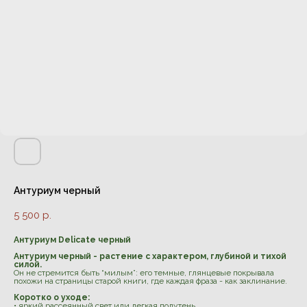
Антуриум черный
5 500
р.
Антуриум Delicate черный
Антуриум черный - растение с характером, глубиной и тихой
силой.
Он не стремится быть “милым”: его темные, глянцевые покрывала
похожи на страницы старой книги, где каждая фраза - как заклинание.
Коротко о уходе:
• яркий рассеянный свет или легкая полутень