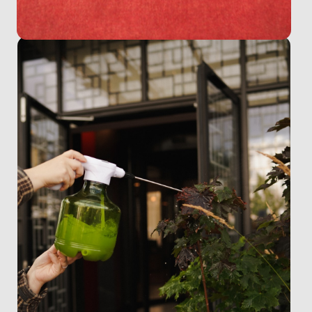
О студии
Уход за цветами
События и встречи
Цветочная подписка
Event - оформления
Доставка и оплата
Декор и подарки
Авторские букеты
Композиции