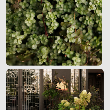
© BotСАД, студия флористики и озеленения, 2020-2025. Все
права защищены
ИП Витюк Екатерина Владимировна ИНН 504210878025
ОГРН 319508100206697 127273 г. Москва, Олонецкая, 4
BOTСАД® – зарегистрированный товарный знак