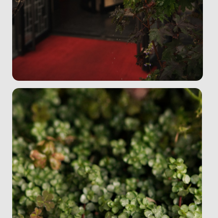
Моно-букеты
Свадебные букеты
Растения и услуги
Адрес: Олонецкая, 4
Метро: Ботанический сад
Телефон: +7 (901) 181 39 69
E-mail: hello@botsad.studio
Публичная оферта
Политика конфидециальности