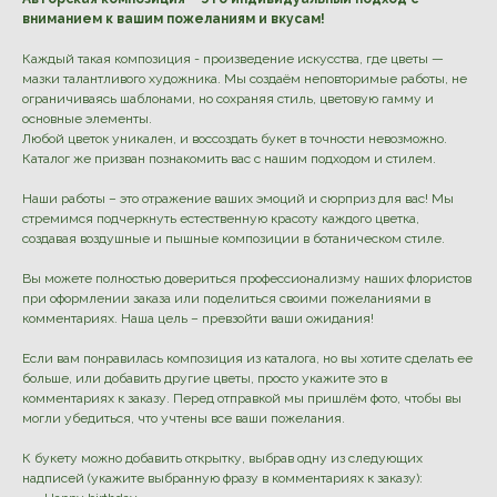
вниманием к вашим пожеланиям и вкусам!
Каждый такая композиция - произведение искусства, где цветы —
мазки талантливого художника. Мы создаём неповторимые работы, не
ограничиваясь шаблонами, но сохраняя стиль, цветовую гамму и
основные элементы.
Любой цветок уникален, и воссоздать букет в точности невозможно.
Каталог же призван познакомить вас с нашим подходом и стилем.
Наши работы – это отражение ваших эмоций и сюрприз для вас! Мы
стремимся подчеркнуть естественную красоту каждого цветка,
создавая воздушные и пышные композиции в ботаническом стиле.
Вы можете полностью довериться профессионализму наших флористов
при оформлении заказа или поделиться своими пожеланиями в
комментариях. Наша цель – превзойти ваши ожидания!
Если вам понравилась композиция из каталога, но вы хотите сделать ее
больше, или добавить другие цветы, просто укажите это в
комментариях к заказу. Перед отправкой мы пришлём фото, чтобы вы
могли убедиться, что учтены все ваши пожелания.
К букету можно добавить открытку, выбрав одну из следующих
надписей (укажите выбранную фразу в комментариях к заказу):