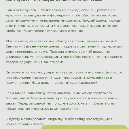
Наши моно букеты – это воплощение природности. Мы работаем с
лучшими поставщиками и фермерами, чтобы обеспечить вас только
самыми свежими и качественными цветами. Каждый цветок проходит
строгий контроль качества, и мы знаем, как продлить срок их жизни,
чтобы ваш букет радовал вас как можно дольше.
Моно букеты, как и авторские, обладают особым шармом и красотой.
Они могут быть не менее впечатляющими и стильными, подчеркивая
вашу утонченность и вкус. Простота и чистота линий делают их
универсальными и подходящими для любого случая – от изысканного
подарка до украшения вашего дома.
Вы можете полностью довериться профессионализму наших флористов
при оформлении заказа или поделиться своими пожеланиями в
комментариях. Наша цель – превзойти ваши ожидания!
Если вам понравился букет из каталога, но вы хотите сделать его
больше, или добавить зелени, просто укажите это в комментариях к
заказу. Перед отправкой мы пришлём фото букета, чтобы вы могли
убедиться, что учтены все ваши пожелания.
К букету можно добавить открытку, выбрав одну из следующих в
комментариях к заказу: