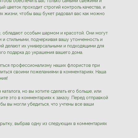
чтобы обеспечить вас только самыми свежими и
ый цветок проходит строгий контроль качества, и
их жизни, чтобы ваш букет радовал вас как можно
е, обладают особым шармом и красотой. Они могут
 и стильными, подчеркивая вашу утонченность и
ний делают их универсальными и подходящими для
ого подарка до украшения вашего дома.
иться профессионализму наших флористов при
литься своими пожеланиями в комментариях. Наша
ния!
 каталога, но вы хотите сделать его больше, или
жите это в комментариях к заказу. Перед отправкой
бы вы могли убедиться, что учтены все ваши
рытку, выбрав одну из следующих в комментариях