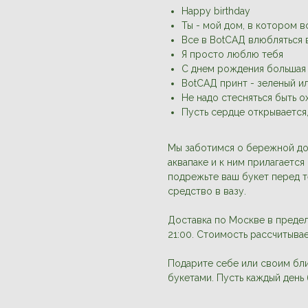
Happy birthday
Ты - мой дом, в котором в
Все в BotСАД влюбляться в
Я просто люблю тебя
С днем рождения большая 
BotCАД принт - зеленый и
Не надо стесняться быть о
Пусть сердце открывается,
Мы заботимся о бережной до
аквапаке и к ним прилагается
подрежьте ваш букет перед те
средство в вазу.
Доставка по Москве в преде
21:00. Стоимость рассчитыва
Подарите себе или своим бл
букетами. Пусть каждый день