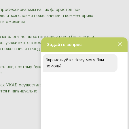
 профессионализм наших флористов при
делиться своими пожеланиями в комментариях.
ши ожидания!
 каталога, но вы хотите сделать его больше или
в, укажите это в комментариях к заказу. Мы
Задайте вопрос
се пожелания и перед отправкой пришлём вам фото
Здравствуйте! Чему могу Вам
помочь?
тавке, поэтому букеты отправляются в аквапаке и
е.
лах МКАД осуществляется ежедневно с 9:30 до
ется индивидуально.