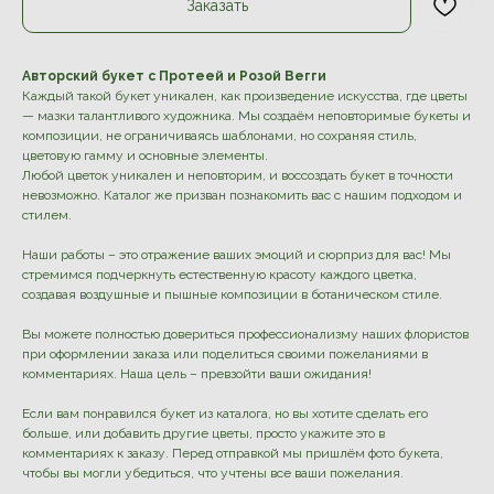
Заказать
Авторский букет с Протеей и Розой Вегги
Каждый такой букет уникален, как произведение искусства, где цветы
— мазки талантливого художника. Мы создаём неповторимые букеты и
композиции, не ограничиваясь шаблонами, но сохраняя стиль,
цветовую гамму и основные элементы.
Любой цветок уникален и неповторим, и воссоздать букет в точности
невозможно. Каталог же призван познакомить вас с нашим подходом и
стилем.
Наши работы – это отражение ваших эмоций и сюрприз для вас! Мы
стремимся подчеркнуть естественную красоту каждого цветка,
создавая воздушные и пышные композиции в ботаническом стиле.
Вы можете полностью довериться профессионализму наших флористов
при оформлении заказа или поделиться своими пожеланиями в
комментариях. Наша цель – превзойти ваши ожидания!
Если вам понравился букет из каталога, но вы хотите сделать его
больше, или добавить другие цветы, просто укажите это в
комментариях к заказу. Перед отправкой мы пришлём фото букета,
чтобы вы могли убедиться, что учтены все ваши пожелания.