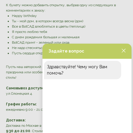
К букету можно добавить открытку, выбрав одну из следующих в
комментариях к заказу:
Happy birthday
Ты - мой дом, в котором всегда весна (дом)
Все в BotСАД влюбляться в цветы (теплица)
Я просто люблю тебя
С днем рождения большая и маленькая
BotCАД принт - зеленый или охра
Не надо стесняться быть ох*енной
Задайте вопрос
Пусть сердце открывается, как цветок!
Здравствуйте! Чему могу Вам
Пусть наш авторский букет станет прекрасным дополнением вашего
праздника или особенного момента, отражая вашу индивидуальность и
помочь?
стиль!
Самовывоз доступен по адресу:
ул.Олонецкая 4.
График работы:
ежедневно 9:00 - 21:00
Доставка:
Доставка по Москве в пределах МКАД осуществляется ежедневно
с
9:30 до 21:00
. Стоимость рассчитывается индивидуально.