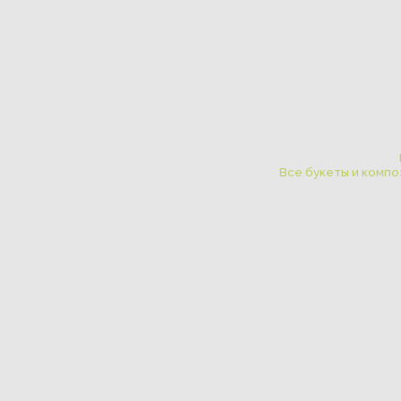
Каждый новый за
Все букеты и композиции каталога 
Доставка и оплата
Авторские букеты