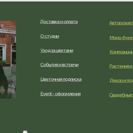
О студии
Моно-букеты
Уход за цветами
Композиции
События и встречи
Растения и услуги
Цветочная подписка
Декор и подарки
Event - оформления
Свадебные букеты
© BotСАД, студия 
ИП Витюк Екатерина Владимировна ИНН 50421087802