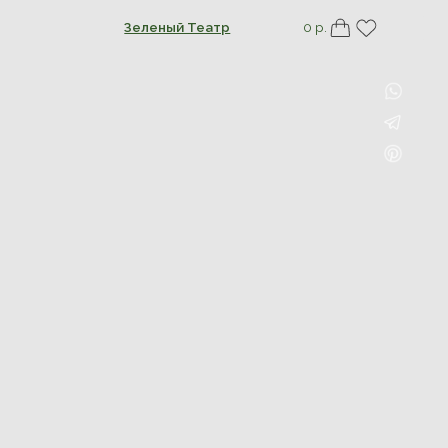
Зеленый Театр
0 р.
лог о растениях
услуги ботаника →
д за букетом →
→