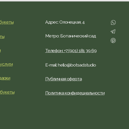
Метро: Ботанический сад
Телефон: +7 (901) 181 39 69
E-mail: hello@botsad.studio
Публичная оферта
Политика конфидециальности
BOTСАД® – зарегистрированный товарный знак
флористики и озеленения, 2020-2025. Все права защищены
5 ОГРН 319508100206697 127273 г. Москва, Олонецкая, 4