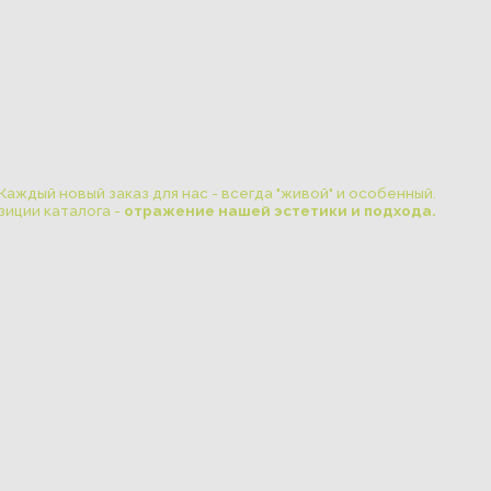
каз для нас - всегда "живой" и особенный.
-
отражение нашей эстетики и подхода.
Адрес: Олонецкая, 4