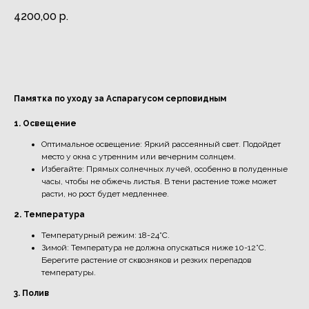
4200,00
р.
Заказать
Памятка по уходу за Аспарагусом серповидным
1. Освещение
Оптимальное освещение: Яркий рассеянный свет. Подойдет
место у окна с утренним или вечерним солнцем.
Избегайте: Прямых солнечных лучей, особенно в полуденные
часы, чтобы не обжечь листья. В тени растение тоже может
расти, но рост будет медленнее.
2. Температура
Температурный режим: 18-24°C.
Зимой: Температура не должна опускаться ниже 10-12°C.
Берегите растение от сквозняков и резких перепадов
температуры.
3. Полив