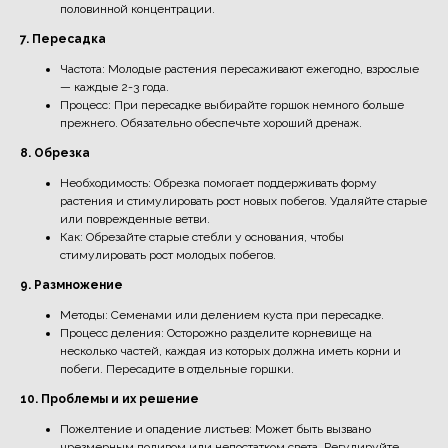
половинной концентрации.
7. Пересадка
Частота: Молодые растения пересаживают ежегодно, взрослые
— каждые 2-3 года.
Процесс: При пересадке выбирайте горшок немного больше
прежнего. Обязательно обеспечьте хороший дренаж.
8. Обрезка
Необходимость: Обрезка помогает поддерживать форму
растения и стимулировать рост новых побегов. Удаляйте старые
или поврежденные ветви.
Как: Обрезайте старые стебли у основания, чтобы
стимулировать рост молодых побегов.
9. Размножение
Методы: Семенами или делением куста при пересадке.
Процесс деления: Осторожно разделите корневище на
несколько частей, каждая из которых должна иметь корни и
побеги. Пересадите в отдельные горшки.
10. Проблемы и их решение
Пожелтение и опадение листьев: Может быть вызвано
чрезмерным поливом или недостатком света. Регулируйте