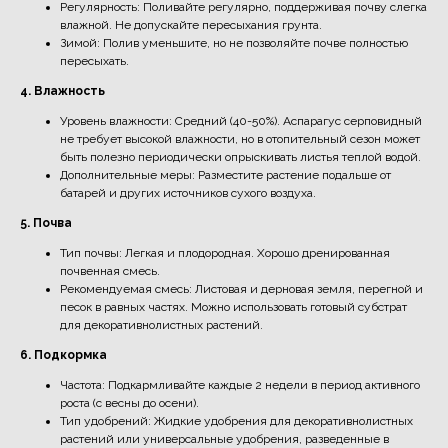
Регулярность: Поливайте регулярно, поддерживая почву слегка
влажной. Не допускайте пересыхания грунта.
Зимой: Полив уменьшите, но не позволяйте почве полностью
пересыхать.
4. Влажность
Уровень влажности: Средний (40-50%). Аспарагус серповидный
не требует высокой влажности, но в отопительный сезон может
быть полезно периодически опрыскивать листья теплой водой.
Дополнительные меры: Разместите растение подальше от
батарей и других источников сухого воздуха.
5. Почва
Тип почвы: Легкая и плодородная. Хорошо дренированная
почвенная смесь.
Рекомендуемая смесь: Листовая и дерновая земля, перегной и
песок в равных частях. Можно использовать готовый субстрат
для декоративнолистных растений.
6. Подкормка
Частота: Подкармливайте каждые 2 недели в период активного
роста (с весны до осени).
Тип удобрений: Жидкие удобрения для декоративнолистных
растений или универсальные удобрения, разведенные в