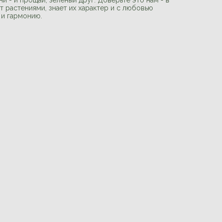
 - и прощай, зелёный друг. Доверьте это нам - в
 растениями, знает их характер и с любовью
 и гармонию.