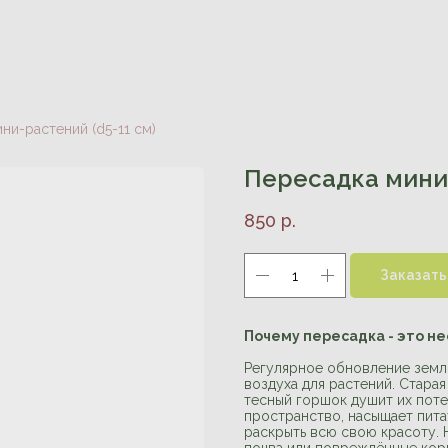
ни-растений (d5-11 см)
Пересадка мини-
850
р.
Заказать
Почему пересадка - это н
Регулярное обновление земли
воздуха для растений. Старая
тесный горшок душит их пот
пространство, насыщает пит
раскрыть всю свою красоту. 