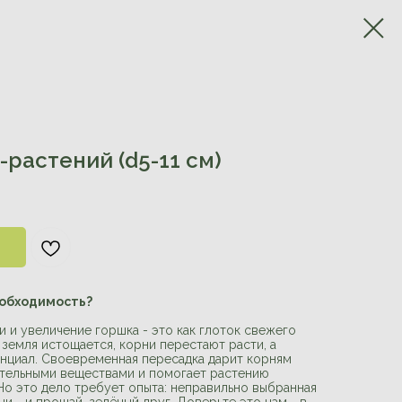
растений (d5-11 см)
еобходимость?
 и увеличение горшка - это как глоток свежего
 земля истощается, корни перестают расти, а
енциал. Своевременная пересадка дарит корням
ательными веществами и помогает растению
Но это дело требует опыта: неправильно выбранная