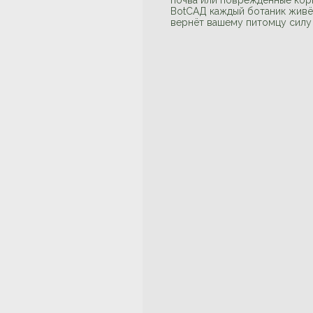
почва или повреждённые корни
BotСАД каждый ботаник живёт
вернёт вашему питомцу силу