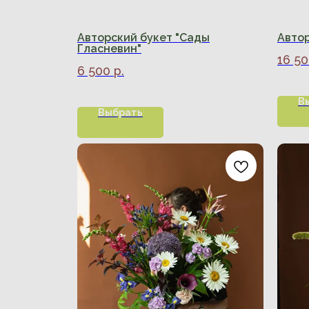
Авторский букет "Сады
Автор
Гласневин"
16 5
6 500
р.
В
Выбрать