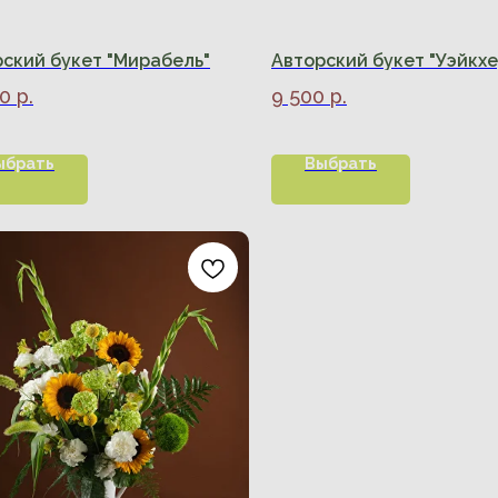
ский букет "Мирабель"
Авторский букет "Уэйкхе
00
р.
9 500
р.
ыбрать
Выбрать