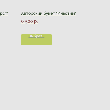
рст"
Авторский букет "Иньотим"
6 500
р.
Выбрать