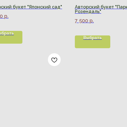
ский букет "Японский сад"
Авторский букет "Пар
Розендаль"
00
р.
7 500
р.
ыбрать
Выбрать