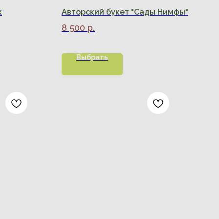
к
Авторский букет "Сады Нимфы"
8 500
р.
Выбрать