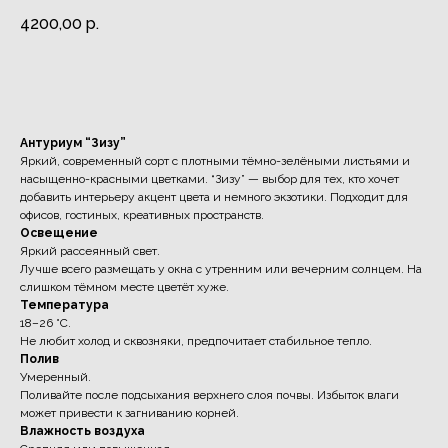
4200,00
р.
Заказать
Антуриум “Зизу”
Яркий, современный сорт с плотными тёмно-зелёными листьями и
насыщенно-красными цветками. “Зизу” — выбор для тех, кто хочет
добавить интерьеру акцент цвета и немного экзотики. Подходит для
офисов, гостиных, креативных пространств.
Освещение
Яркий рассеянный свет.
Лучше всего размещать у окна с утренним или вечерним солнцем. На
слишком тёмном месте цветёт хуже.
Температура
18–26 °C.
Не любит холод и сквозняки, предпочитает стабильное тепло.
Полив
Умеренный.
Поливайте после подсыхания верхнего слоя почвы. Избыток влаги
может привести к загниванию корней.
Влажность воздуха