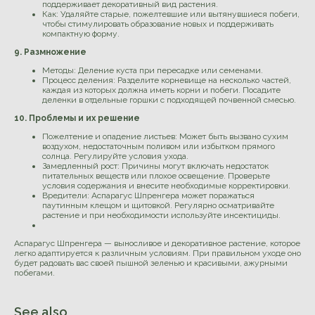
поддерживает декоративный вид растения.
Как: Удаляйте старые, пожелтевшие или вытянувшиеся побеги,
чтобы стимулировать образование новых и поддерживать
компактную форму.
9. Размножение
Методы: Деление куста при пересадке или семенами.
Процесс деления: Разделите корневище на несколько частей,
каждая из которых должна иметь корни и побеги. Посадите
деленки в отдельные горшки с подходящей почвенной смесью.
10. Проблемы и их решение
Пожелтение и опадение листьев: Может быть вызвано сухим
воздухом, недостаточным поливом или избытком прямого
солнца. Регулируйте условия ухода.
Замедленный рост: Причины могут включать недостаток
питательных веществ или плохое освещение. Проверьте
условия содержания и внесите необходимые корректировки.
Вредители: Аспарагус Шпренгера может поражаться
паутинным клещом и щитовкой. Регулярно осматривайте
растение и при необходимости используйте инсектициды.
Аспарагус Шпренгера — выносливое и декоративное растение, которое
легко адаптируется к различным условиям. При правильном уходе оно
будет радовать вас своей пышной зеленью и красивыми, ажурными
побегами.
See also