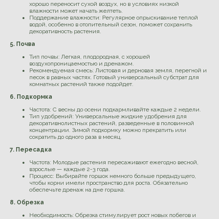
хорошо переносит сухой воздух, но в условиях низкой
влажности может начать желтеть.
Поддержание влажности: Регулярное опрыскивание теплой
водой, особенно в отопительный сезон, поможет сохранить
декоративность растения.
5. Почва
Тип почвы: Легкая, плодородная, с хорошей
воздухопроницаемостью и дренажом.
Рекомендуемая смесь: Листовая и дерновая земля, перегной и
песок в равных частях. Готовый универсальный субстрат для
комнатных растений также подойдет.
6. Подкормка
Частота: С весны до осени подкармливайте каждые 2 недели.
Тип удобрений: Универсальные жидкие удобрения для
декоративнолистных растений, разведенные в половинной
концентрации. Зимой подкормку можно прекратить или
сократить до одного раза в месяц.
7. Пересадка
Частота: Молодые растения пересаживают ежегодно весной,
взрослые — каждые 2-3 года.
Процесс: Выбирайте горшок немного больше предыдущего,
чтобы корни имели пространство для роста. Обязательно
обеспечьте дренаж на дне горшка.
8. Обрезка
Необходимость: Обрезка стимулирует рост новых побегов и