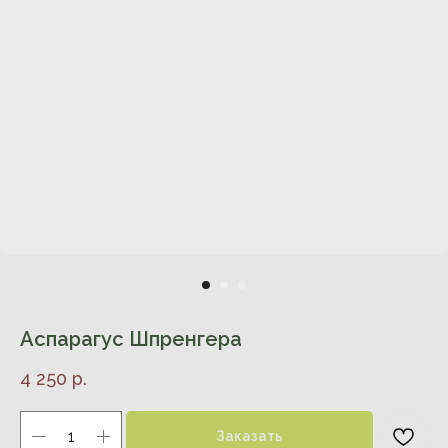
Аспарагус Шпренгера
4 250
р.
Заказать