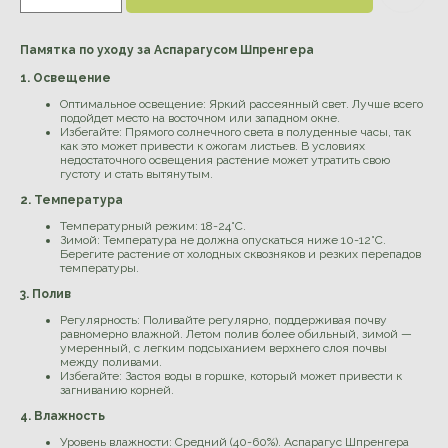
Памятка по уходу за Аспарагусом Шпренгера
1. Освещение
Оптимальное освещение: Яркий рассеянный свет. Лучше всего
подойдет место на восточном или западном окне.
Избегайте: Прямого солнечного света в полуденные часы, так
как это может привести к ожогам листьев. В условиях
недостаточного освещения растение может утратить свою
густоту и стать вытянутым.
2. Температура
Температурный режим: 18-24°C.
Зимой: Температура не должна опускаться ниже 10-12°C.
Берегите растение от холодных сквозняков и резких перепадов
температуры.
3. Полив
Регулярность: Поливайте регулярно, поддерживая почву
равномерно влажной. Летом полив более обильный, зимой —
умеренный, с легким подсыханием верхнего слоя почвы
между поливами.
Избегайте: Застоя воды в горшке, который может привести к
загниванию корней.
4. Влажность
Уровень влажности: Средний (40-60%). Аспарагус Шпренгера