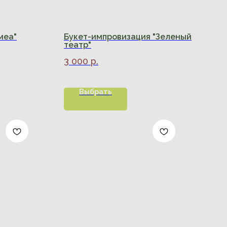
меа"
Букет-импровизация "Зеленый
театр"
3 000
р.
Выбрать