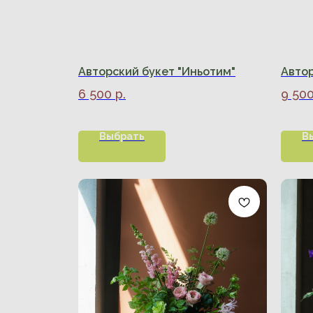
Авторский букет "Иньотим"
Автор
6 500
р.
9 50
Выбрать
В