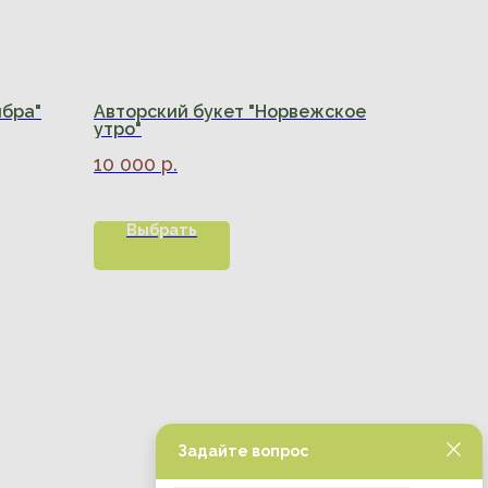
мбра"
Авторский букет "Норвежское
утро"
10 000
р.
Выбрать
Задайте вопрос