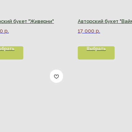
ский букет "Живерни"
Авторский букет "Вай
00
р.
17 000
р.
ыбрать
Выбрать