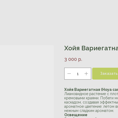
Хойя Вариегатн
3 000
р.
Заказать
Хойя Вариегатная (Hoya car
Лиановидное растение с пло
кремовыми краями. Побеги мо
каскадом, создавая эффектны
ароматное цветение: летом в
нежным сладким ароматом.
Освещение