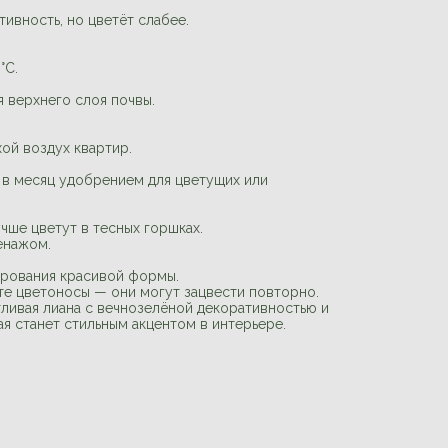
ивность, но цветёт слабее.
°C.
 верхнего слоя почвы.
хой воздух квартир.
з в месяц удобрением для цветущих или
учше цветут в тесных горшках.
енажом.
рования красивой формы.
те цветоносы — они могут зацвести повторно.
ливая лиана с вечнозелёной декоративностью и
я станет стильным акцентом в интерьере.