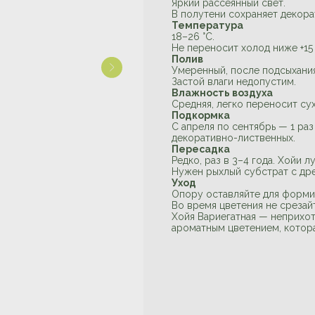
Яркий рассеянный свет.
В полутени сохраняет декорат
Температура
18–26 °C.
Не переносит холод ниже +15 
Полив
Умеренный, после подсыхания
Застой влаги недопустим.
Влажность воздуха
Средняя, легко переносит су
Подкормка
С апреля по сентябрь — 1 ра
декоративно-лиственных.
Пересадка
Редко, раз в 3–4 года. Хойи л
Нужен рыхлый субстрат с др
Уход
Опору оставляйте для форми
Во время цветения не срезай
Хойя Вариегатная — неприхот
ароматным цветением, котора