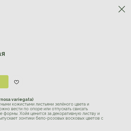
ая
nosa variegata)
тными кожистыми листьями зелёного цвета и
жно вести по опоре или отпускать свисать
е формы. Хойя ценится за декоративную листву и
ыпускает зонтики бело-розовых восковых цветов с