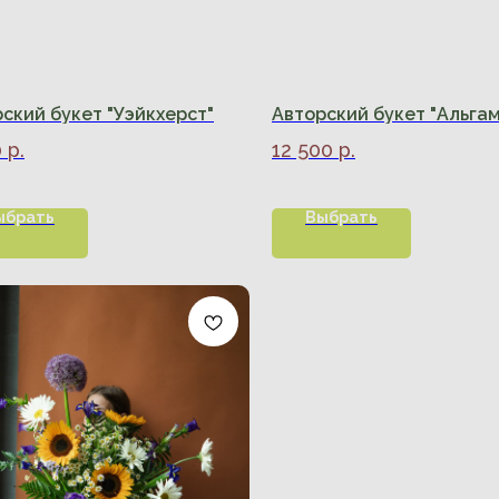
ский букет "Уэйкхерст"
Авторский букет "Альга
0
р.
12 500
р.
ыбрать
Выбрать