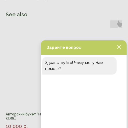
See also
Задайте вопрос
Здравствуйте! Чему могу Вам
помочь?
Авторский букет "Норвежское
Авторский букет "Мальмез
утро"
8 000
р.
10 000
р.