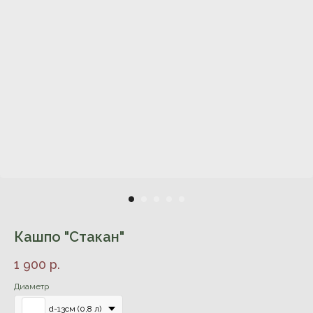
Кашпо "Стакан"
1 900
р.
Диаметр
d-13см (0,8 л)