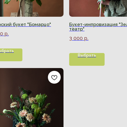
ский букет "Бомарцо"
Букет-импровизация "З
театр"
00
р.
3 000
р.
ыбрать
Выбрать