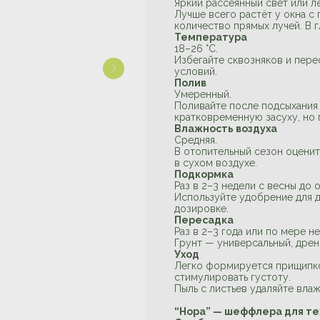
Яркий рассеянный свет или лё
Лучше всего растёт у окна 
количество прямых лучей. В г
Температура
18–26 °C.
Избегайте сквозняков и пере
условий.
Полив
Умеренный.
Поливайте после подсыхания 
кратковременную засуху, но
Влажность воздуха
Средняя.
В отопительный сезон оценит
в сухом воздухе.
Подкормка
Раз в 2–3 недели с весны до 
Используйте удобрение для 
дозировке.
Пересадка
Раз в 2–3 года или по мере н
Грунт — универсальный, дре
Уход
Легко формируется прищипко
стимулировать густоту.
Пыль с листьев удаляйте влаж
“Нора” — шеффлера для тех