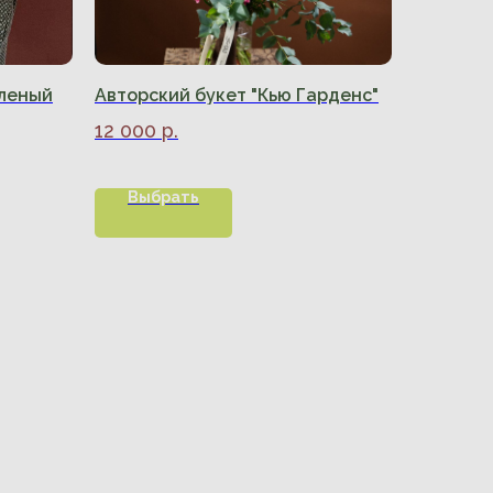
еленый
Авторский букет "Кью Гарденс"
12 000
р.
Выбрать