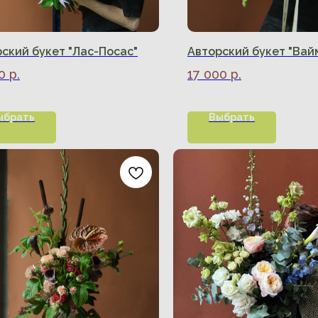
ский букет "Лас-Посас"
Авторский букет "Вай
0
р.
17 000
р.
ыбрать
Выбрать