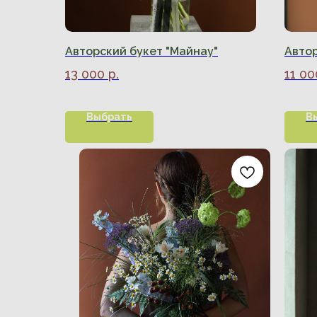
Авторский букет "Майнау"
Автор
13 000
р.
11 00
Выбрать
В