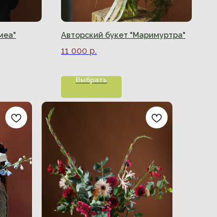
меа"
Авторский букет "Маримуртра"
11 000
р.
Выбрать