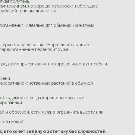
гкая полутень.
с притенением, но хорошо переносит небольшое
лубокой тени вытягивается.
охлаждения. Идеальна для обычных комнатных
верхнего слоя почвы. “Нора” легко прощает
 переувлажнение переносит хуже.
 редкие опрыскивания, но хорошо чувствует себя и
осени.
декоративно-лиственных растений в обычной
еобходимости, когда корни оплетают ком.
нированный.
й и обрезкой, если нужно ограничить высоту или
ной губкой.
, кто хочет зелёную эстетику без сложностей.