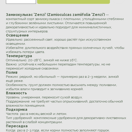
Замиокулькас 'Zenzi' (Zamioculcas zamiifolia 'Zenzi')
—
компактный сорт замиокулькаса с плотными, утолщёнными стеблями
и глубокими зелёными листьями. Отличается повышенной
декоративностью и идеально подходит для минималистичных,
структурных интерьеров.
Освещение
Идеально: рассеянный свет, хорошо растёт при искусственном
освещении.
Избегайте: длительного воздействия прямых солнечных лучей, чтобы
избежать потери цвета.
Температура
Оптимально: 20-28°C, зимой не ниже 16°C.
Важно: устойчив к небольшим перепадам температуры, но не
переносит холодные сквозняки.
Полив
Режим: редкий, но обильный — примерно раз в 2-3 недели, зимой
ещё реже.
Особенность: грунт должен полностью высыхать между поливами,
избыток влаги приводит к загниванию корней.
Влажность
Уровень: умеренная, переносит сухой воздух.
Поддержание: не требует частых опрыскиваний, достаточно обычной
влажности помещения.
Подкормка
Частота: раз в месяц весной и летом.
Тип удобрений: комплексные удобрения для декоративно-лиственных
растений в слабой концентрации.
Пересадка
Когда: раз в 2-3 года, если корни полностью заполняют горшок.