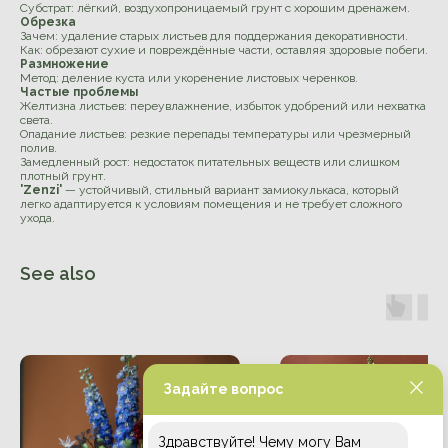
Субстрат: лёгкий, воздухопроницаемый грунт с хорошим дренажем.
Обрезка
Зачем: удаление старых листьев для поддержания декоративности.
Как: обрезают сухие и повреждённые части, оставляя здоровые побеги.
Размножение
Метод: деление куста или укоренение листовых черенков.
Частые проблемы
Желтизна листьев: переувлажнение, избыток удобрений или нехватка
света.
Опадание листьев: резкие перепады температуры или чрезмерный
полив.
Замедленный рост: недостаток питательных веществ или слишком
плотный грунт.
'Zenzi'
— устойчивый, стильный вариант замиокулькаса, который
легко адаптируется к условиям помещения и не требует сложного
ухода.
See also
Задайте вопрос
Здравствуйте! Чему могу Вам