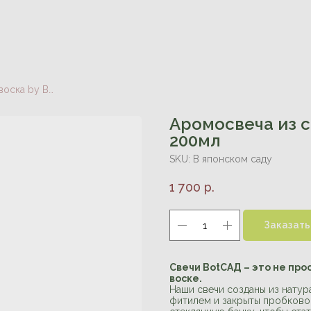
Аромосвеча из соевого воска by BotCАД 200мл
Аромосвеча из с
200мл
SKU:
В японском саду
1 700
р.
Заказать
Свечи BotСАД – это не про
воске.
Наши свечи созданы из натур
фитилем и закрыты пробково