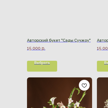
Авторский букет "Сады Сучжоу"
Автор
15 000
р.
15 0
Выбрать
В