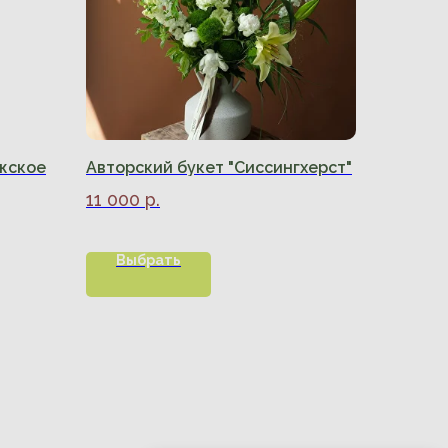
жское
Авторский букет "Сиссингхерст"
11 000
р.
Выбрать