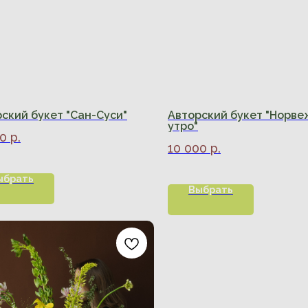
ский букет "Сан-Суси"
Авторский букет "Норве
утро"
00
р.
10 000
р.
ыбрать
Выбрать