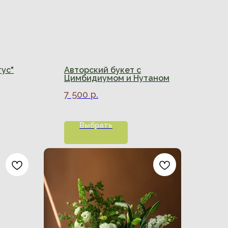
тус"
Авторский букет с
Цимбидиумом и Нутаном
7 500
р.
Выбрать