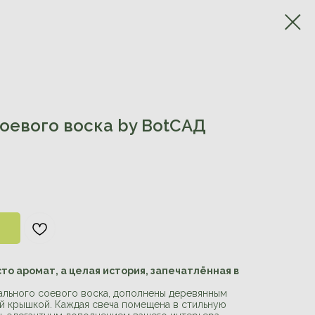
оевого воска by BotCАД
сто аромат, а целая история, запечатлённая в
ального соевого воска, дополнены деревянным
й крышкой. Каждая свеча помещена в стильную