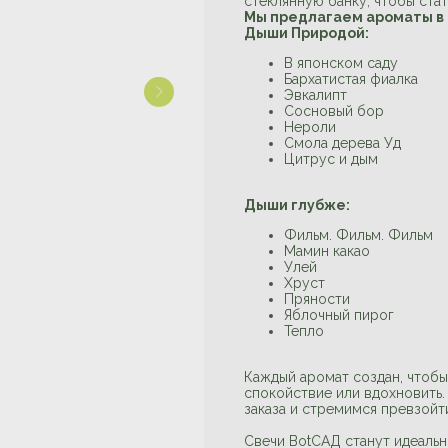
стеклянную банку, чтобы ста
Мы предлагаем ароматы в 
Дыши Природой:
В японском саду
Бархатистая фиалка
Эвкалипт
Сосновый бор
Нероли
Смола дерева Уд
Цитрус и дым
Дыши глубже:
Фильм. Фильм. Фильм
Мамин какао
Улей
Хруст
Пряности
Яблочный пирог
Тепло
Каждый аромат создан, чтобы
спокойствие или вдохновить
заказа и стремимся превзойт
Свечи BotСАД станут идеаль