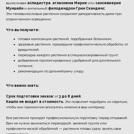
выносливая
аспидистра
,
аглаонема Мария
или
сансевиерия
Муншайн
и ампельный
филодендрон Грин Сканденс
.
Эти теневыносливые растения сохраняют декоративность даже при
ограниченном освещении.
Что вы получите:
готовая композиция растений, подобранная ботаником;
здоровые растения, прошедшие профилактическую обработку от
вредителей;
пересадка каждого растения в специализированный грунт;
добавление пролонгированных удобрений для длительного
питания;
рекомендации по дальнейшему уходу.
Что важно знать:
Срок подготовки заказа:
от
3 до 8 дней
.
Кашпо не входят в стоимость.
Это позволяет подобрать их отдельно,
чтобы они гармонично вписались именно в ваш интерьер.
Все растения проходят профессиональную подготовку перед отправкой.
Вам не нужно заниматься пересадкой, заменой грунта или
профилактической обработкой — растения готовы сразу занять свое