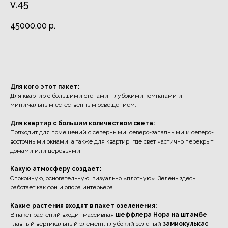
v.45
45000,00
р.
Заказать
Для кого этот пакет:
Для квартир с большими стенами, глубокими комнатами и
минимальным естественным освещением.
Для квартир с большим количеством света:
Подходит для помещений с северными, северо-западными и северо-
восточными окнами, а также для квартир, где свет частично перекрыт
домами или деревьями.
Какую атмосферу создает:
Спокойную, основательную, визуально «плотную». Зелень здесь
работает как фон и опора интерьера.
Какие растения входят в пакет озеленения:
В пакет растений входит массивная
шеффлера Нора на штамбе
—
главный вертикальный элемент, глубокий зеленый
замиокулькас
,