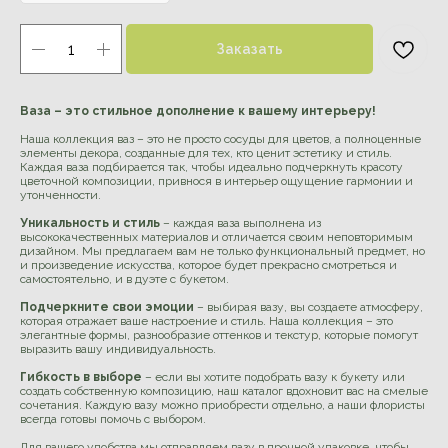
Заказать
Ваза – это стильное дополнение к вашему интерьеру!
Наша коллекция ваз – это не просто сосуды для цветов, а полноценные
элементы декора, созданные для тех, кто ценит эстетику и стиль.
Каждая ваза подбирается так, чтобы идеально подчеркнуть красоту
цветочной композиции, привнося в интерьер ощущение гармонии и
утонченности.
Уникальность и стиль
– каждая ваза выполнена из
высококачественных материалов и отличается своим неповторимым
дизайном. Мы предлагаем вам не только функциональный предмет, но
и произведение искусства, которое будет прекрасно смотреться и
самостоятельно, и в дуэте с букетом.
Подчеркните свои эмоции
– выбирая вазу, вы создаете атмосферу,
которая отражает ваше настроение и стиль. Наша коллекция – это
элегантные формы, разнообразие оттенков и текстур, которые помогут
выразить вашу индивидуальность.
Гибкость в выборе
– если вы хотите подобрать вазу к букету или
создать собственную композицию, наш каталог вдохновит вас на смелые
сочетания. Каждую вазу можно приобрести отдельно, а наши флористы
всегда готовы помочь с выбором.
Для вашего удобства мы отправляем вазу в прочной упаковке, чтобы